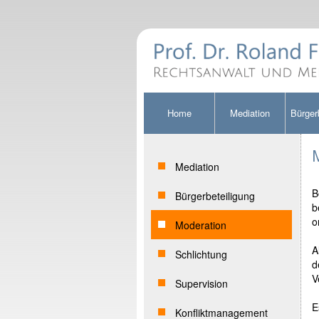
Home
Mediation
Bürger
Mediation
B
Bürgerbeteiligung
b
o
Moderation
A
Schlichtung
d
V
Supervision
E
Konfliktmanagement