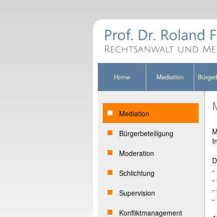
Home
Mediation
Bürger
Mediation
M
Bürgerbeteiligung
I
Moderation
D
-
Schlichtung
-
-
Supervision
-
Konfliktmanagement