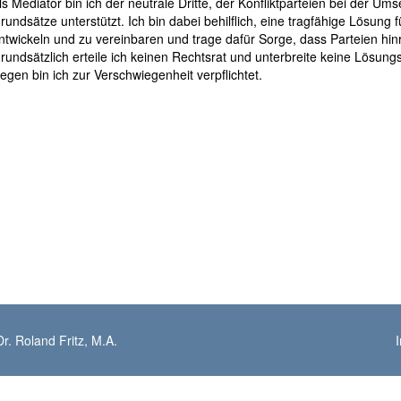
ls Mediator bin ich der neutrale Dritte, der Konfliktparteien bei der U
rundsätze unterstützt. Ich bin dabei behilflich, eine tragfähige Lösun
ntwickeln und zu vereinbaren und trage dafür Sorge, dass Parteien hinr
rundsätzlich erteile ich keinen Rechtsrat und unterbreite keine Lösun
egen bin ich zur Verschwiegenheit verpflichtet.
r. Roland Fritz, M.A.