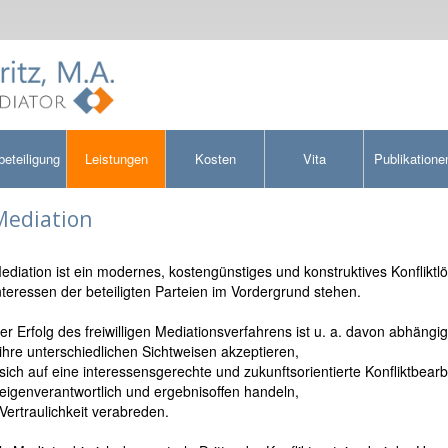
beteiligung
Leistungen
Kosten
Vita
Publikatione
Mediation
ediation ist ein modernes, kostengünstiges und konstruktives Konfliktl
nteressen der beteiligten Parteien im Vordergrund stehen.
er Erfolg des freiwilligen Mediationsverfahrens ist u. a. davon abhängig
 ihre unterschiedlichen Sichtweisen akzeptieren,
 sich auf eine interessensgerechte und zukunftsorientierte Konfliktbear
 eigenverantwortlich und ergebnisoffen handeln,
 Vertraulichkeit verabreden.